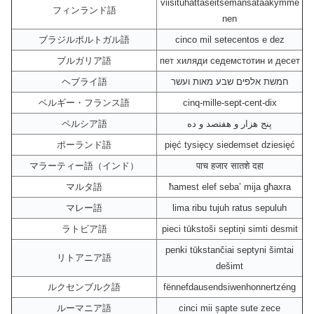
viisituhattaseitsemänsataakymme
フィンランド語
nen
ブラジルポルトガル語
cinco mil setecentos e dez
ブルガリア語
пет хиляди седемстотин и десет
ヘブライ語
חמשת אלפים שבע מאות ועשר
ベルギー・フランス語
cinq-mille-sept-cent-dix
ペルシア語
پنج هزار و هفتصد و ده
ポーランド語
pięć tysięcy siedemset dziesięć
マラーティー語（インド）
पाच हजार सातशे दहा
マルタ語
ħamest elef seba’ mija għaxra
マレー語
lima ribu tujuh ratus sepuluh
ラトビア語
pieci tūkstoši septiņi simti desmit
penki tūkstančiai septyni šimtai
リトアニア語
dešimt
ルクセンブルク語
fënnefdausendsiwenhonnertzéng
ルーマニア語
cinci mii șapte sute zece