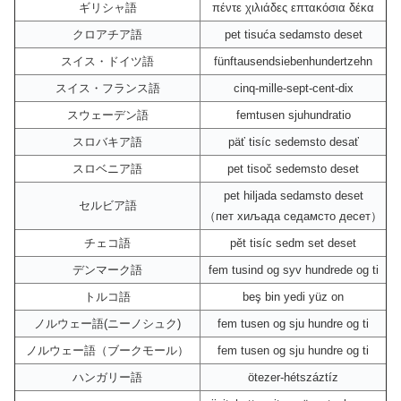
ギリシャ語
πέντε χιλιάδες επτακόσια δέκα
クロアチア語
pet tisuća sedamsto deset
スイス・ドイツ語
fünftausendsiebenhundertzehn
スイス・フランス語
cinq-mille-sept-cent-dix
スウェーデン語
femtusen sjuhundratio
スロバキア語
päť tisíc sedemsto desať
スロベニア語
pet tisoč sedemsto deset
pet hiljada sedamsto deset
セルビア語
（пет хиљада седамсто десет）
チェコ語
pět tisíc sedm set deset
デンマーク語
fem tusind og syv hundrede og ti
トルコ語
beş bin yedi yüz on
ノルウェー語(ニーノシュク)
fem tusen og sju hundre og ti
ノルウェー語（ブークモール）
fem tusen og sju hundre og ti
ハンガリー語
ötezer-hétszáztíz