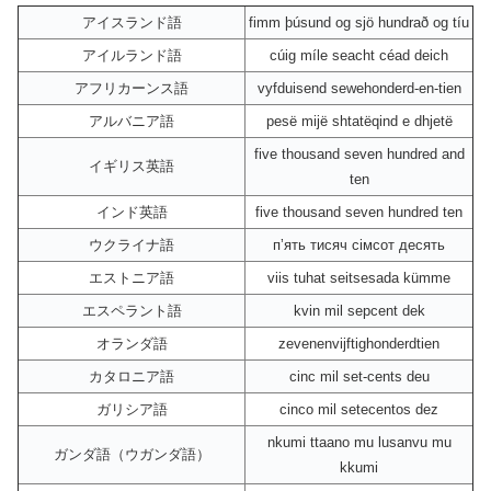
アイスランド語
fimm þúsund og sjö hundrað og tíu
アイルランド語
cúig míle seacht céad deich
アフリカーンス語
vyfduisend sewehonderd-en-tien
アルバニア語
pesë mijë shtatëqind e dhjetë
five thousand seven hundred and
イギリス英語
ten
インド英語
five thousand seven hundred ten
ウクライナ語
пʼять тисяч сімсот десять
エストニア語
viis tuhat seitsesada kümme
エスペラント語
kvin mil sepcent dek
オランダ語
zevenenvijftighonderdtien
カタロニア語
cinc mil set-cents deu
ガリシア語
cinco mil setecentos dez
nkumi ttaano mu lusanvu mu
ガンダ語（ウガンダ語）
kkumi