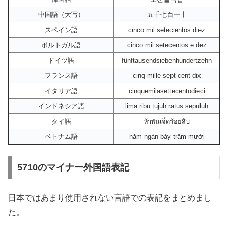
中国語（大写）
五千七百一十
スペイン語
cinco mil setecientos diez
ポルトガル語
cinco mil setecentos e dez
ドイツ語
fünftausendsiebenhundertzehn
フランス語
cinq-mille-sept-cent-dix
イタリア語
cinquemilasettecentodieci
インドネシア語
lima ribu tujuh ratus sepuluh
タイ語
ห้าพันเจ็ดร้อยสิบ
ベトナム語
năm ngàn bảy trăm mười
5710のマイナー外国語表記
日本ではあまり使用されない言語での表記をまとめまし
た。