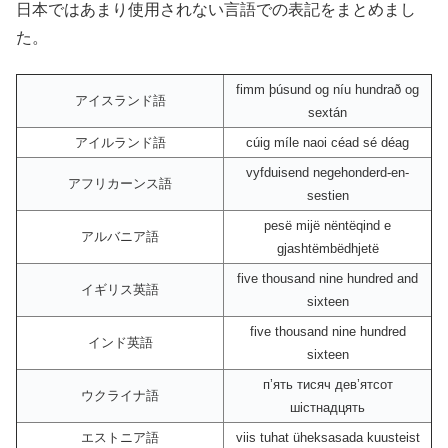
日本ではあまり使用されない言語での表記をまとめまし
た。
fimm þúsund og níu hundrað og
アイスランド語
sextán
アイルランド語
cúig míle naoi céad sé déag
vyfduisend negehonderd-en-
アフリカーンス語
sestien
pesë mijë nëntëqind e
アルバニア語
gjashtëmbëdhjetë
five thousand nine hundred and
イギリス英語
sixteen
five thousand nine hundred
インド英語
sixteen
пʼять тисяч девʼятсот
ウクライナ語
шістнадцять
エストニア語
viis tuhat üheksasada kuusteist