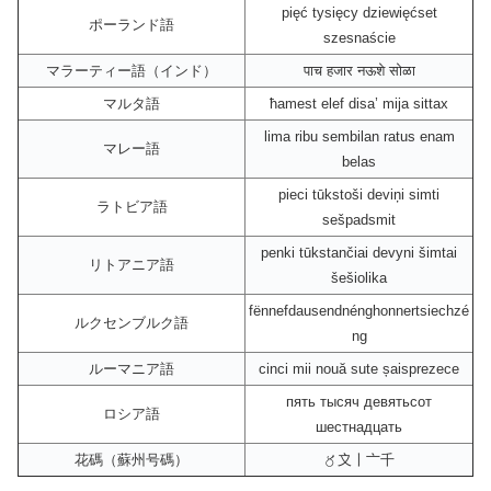
pięć tysięcy dziewięćset
ポーランド語
szesnaście
マラーティー語（インド）
पाच हजार नऊशे सोळा
マルタ語
ħamest elef disa’ mija sittax
lima ribu sembilan ratus enam
マレー語
belas
pieci tūkstoši deviņi simti
ラトビア語
sešpadsmit
penki tūkstančiai devyni šimtai
リトアニア語
šešiolika
fënnefdausendnénghonnertsiechzé
ルクセンブルク語
ng
ルーマニア語
cinci mii nouă sute șaisprezece
пять тысяч девятьсот
ロシア語
шестнадцать
花碼（蘇州号碼）
〥〩〡〦千