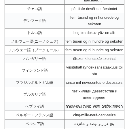
шеснаест）
チェコ語
pět tisíc devět set šestnáct
fem tusind og ni hundrede og
デンマーク語
seksten
トルコ語
beş bin dokuz yüz on altı
ノルウェー語(ニーノシュク)
fem tusen og ni hundre og seksten
ノルウェー語（ブークモール）
fem tusen og ni hundre og seksten
ハンガリー語
ötezer-kilencszáztizenhat
viisituhattayhdeksänsataakuusitoi
フィンランド語
sta
ブラジルポルトガル語
cinco mil novecentos e dezesseis
пет хиляди деветстотин и
ブルガリア語
шестнадесет
ヘブライ語
חמשת אלפים תשע מאות ושש-עשרה
ベルギー・フランス語
cinq-mille-neuf-cent-seize
ペルシア語
پنج هزار و نهصد و شانزده