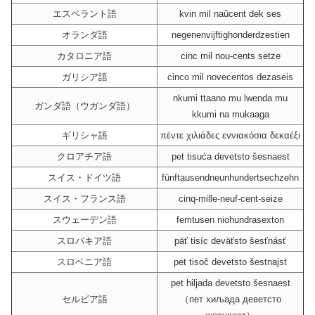
エスペラント語
kvin mil naŭcent dek ses
オランダ語
negenenvijftighonderdzestien
カタロニア語
cinc mil nou-cents setze
ガリシア語
cinco mil novecentos dezaseis
nkumi ttaano mu lwenda mu
ガンダ語（ウガンダ語）
kkumi na mukaaga
ギリシャ語
πέντε χιλιάδες εννιακόσια δεκαέξι
クロアチア語
pet tisuća devetsto šesnaest
スイス・ドイツ語
fünftausendneunhundertsechzehn
スイス・フランス語
cinq-mille-neuf-cent-seize
スウェーデン語
femtusen niohundrasexton
スロバキア語
päť tisíc deväťsto šesťnásť
スロベニア語
pet tisoč devetsto šestnajst
pet hiljada devetsto šesnaest
セルビア語
（пет хиљада деветсто