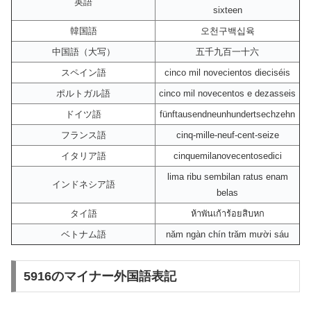
英語
sixteen
韓国語
오천구백십육
中国語（大写）
五千九百一十六
スペイン語
cinco mil novecientos dieciséis
ポルトガル語
cinco mil novecentos e dezasseis
ドイツ語
fünftausendneunhundertsechzehn
フランス語
cinq-mille-neuf-cent-seize
イタリア語
cinquemilanovecentosedici
lima ribu sembilan ratus enam
インドネシア語
belas
タイ語
ห้าพันเก้าร้อยสิบหก
ベトナム語
năm ngàn chín trăm mười sáu
5916のマイナー外国語表記