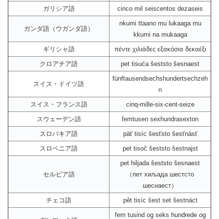
ガリシア語
cinco mil seiscentos dezaseis
nkumi ttaano mu lukaaga mu
ガンダ語（ウガンダ語）
kkumi na mukaaga
ギリシャ語
πέντε χιλιάδες εξακόσια δεκαέξι
クロアチア語
pet tisuća šeststo šesnaest
fünftausendsechshundertsechzeh
スイス・ドイツ語
n
スイス・フランス語
cinq-mille-six-cent-seize
スウェーデン語
femtusen sexhundrasexton
スロバキア語
päť tisíc šesťsto šesťnásť
スロベニア語
pet tisoč šeststo šestnajst
pet hiljada šeststo šesnaest
セルビア語
（пет хиљада шестсто
шеснаест）
チェコ語
pět tisíc šest set šestnáct
fem tusind og seks hundrede og