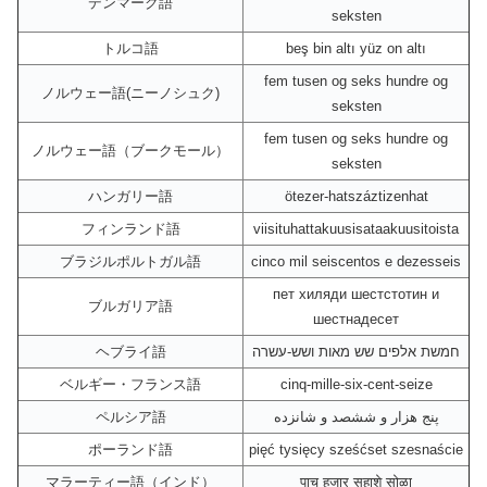
デンマーク語
seksten
トルコ語
beş bin altı yüz on altı
fem tusen og seks hundre og
ノルウェー語(ニーノシュク)
seksten
fem tusen og seks hundre og
ノルウェー語（ブークモール）
seksten
ハンガリー語
ötezer-hatszáztizenhat
フィンランド語
viisituhattakuusisataakuusitoista
ブラジルポルトガル語
cinco mil seiscentos e dezesseis
пет хиляди шестстотин и
ブルガリア語
шестнадесет
ヘブライ語
חמשת אלפים שש מאות ושש-עשרה
ベルギー・フランス語
cinq-mille-six-cent-seize
ペルシア語
پنج هزار و ششصد و شانزده
ポーランド語
pięć tysięcy sześćset szesnaście
マラーティー語（インド）
पाच हजार सहाशे सोळा