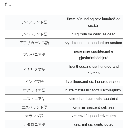
た。
fimm þúsund og sex hundrað og
アイスランド語
sextán
アイルランド語
cúig míle sé céad sé déag
アフリカーンス語
vyfduisend seshonderd-en-sestien
pesë mijë gjashtëqind e
アルバニア語
gjashtëmbëdhjetë
five thousand six hundred and
イギリス英語
sixteen
インド英語
five thousand six hundred sixteen
ウクライナ語
пʼять тисяч шістсот шістнадцять
エストニア語
viis tuhat kuussada kuusteist
エスペラント語
kvin mil sescent dek ses
オランダ語
zesenvijftighonderdzestien
カタロニア語
cinc mil sis-cents setze