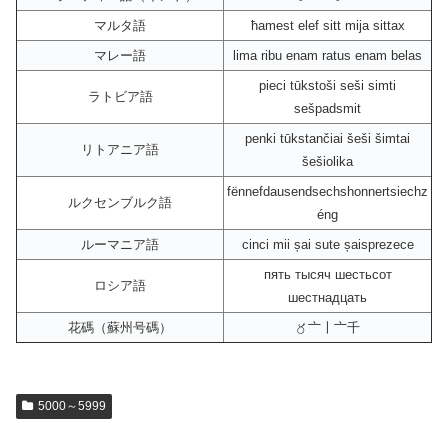
マルタ語
ħamest elef sitt mija sittax
マレー語
lima ribu enam ratus enam belas
pieci tūkstoši seši simti
ラトビア語
sešpadsmit
penki tūkstančiai šeši šimtai
リトアニア語
šešiolika
fënnefdausendsechshonnertsiechz
ルクセンブルク語
éng
ルーマニア語
cinci mii șai sute șaisprezece
пять тысяч шестьсот
ロシア語
шестнадцать
花碼（蘇州号碼）
〥〦〡〦千
5000～5999