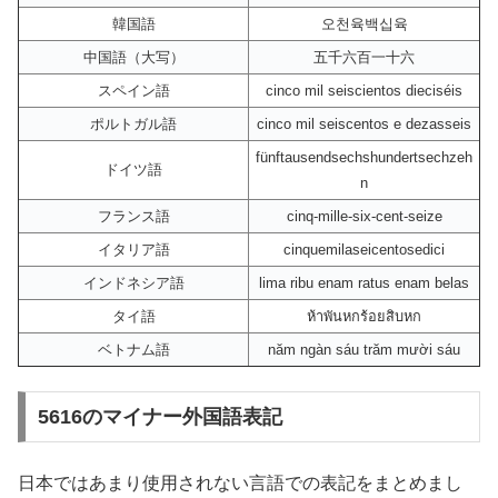
韓国語
오천육백십육
中国語（大写）
五千六百一十六
スペイン語
cinco mil seiscientos dieciséis
ポルトガル語
cinco mil seiscentos e dezasseis
fünftausendsechshundertsechzeh
ドイツ語
n
フランス語
cinq-mille-six-cent-seize
イタリア語
cinquemilaseicentosedici
インドネシア語
lima ribu enam ratus enam belas
タイ語
ห้าพันหกร้อยสิบหก
ベトナム語
năm ngàn sáu trăm mười sáu
5616のマイナー外国語表記
日本ではあまり使用されない言語での表記をまとめまし