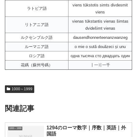
viens tūkstotis simts divdesmit
ラトビア語
viens
vienas tūkstantis vienas šimtas
リトアニア語
dvidešimt vienas
ルクセンブルク語
dausendhonnerteenanzwanzeg
ルーマニア語
o mie o sută douăzeci și unu
ロシア語
одна тысяча сто двадцать один
花碼（蘇州号碼）
〡一〢一千
1000～1999
関連記事
1294のローマ数字｜序数｜英語｜外
1000～1999
国語