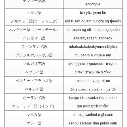
デンマーク語
enogtyve
トルコ語
bin yüz yirmi bir
ノルウェー語(ニーノシュク)
eitt tusen og eitt hundre og tjueéin
ノルウェー語（ブークモール）
ett tusen og ett hundre og tjueén
ハンガリー語
ezeregyszázhuszonegy
フィンランド語
tuhatsatakaksikymmentäyksi
ブラジルポルトガル語
mil cento e vinte e um
ブルガリア語
хиляда сто двадесет и едно
ヘブライ語
אלף מאה עשרים ואחת
ベルギー・フランス語
mille-cent-vingt-et-un
ペルシア語
یک هزار و یکصد و بیست و یک
ポーランド語
tysiąc sto dwadzieścia jeden
マラーティー語（インド）
एक हजार एकशे एकवीस
マルタ語
elf mija wieħed u għoxrin
マレー語
seribu seratus dua puluh satu