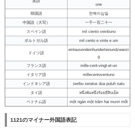
英語
one
韓国語
천백이십일
中国語（大写）
一千一百二十一
スペイン語
mil ciento veintiuno
ポルトガル語
mil cento e vinte e um
eintausendeinhunderteinundzwanzi
ドイツ語
g
フランス語
mille-cent-vingt-et-un
イタリア語
millecentoventuno
インドネシア語
seribu seratus dua puluh satu
タイ語
หนึ่งพันหนึ่งร้อยยี่สิบเอ็ด
ベトナム語
một ngàn một trăm hai mươi mốt
1121のマイナー外国語表記