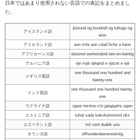
日本ではあまり使用されない言語での表記をまとめまし
た。
þúsund og hundrað og tuttugu og
アイスランド語
einn
アイルランド語
aon míle aon céad fiche a haon
アフリカーンス語
duisend eenhonderd een-en-twintig
アルバニア語
një mijë njëqind e njëzet e një
one thousand one hundred and
イギリス英語
twenty-one
one thousand one hundred twenty-
インド英語
one
ウクライナ語
одна тисяча сто двадцять один
エストニア語
tuhat sada kakskümmend üks
エスペラント語
mil cent dudek unu
オランダ語
elfhonderdeenentwintig