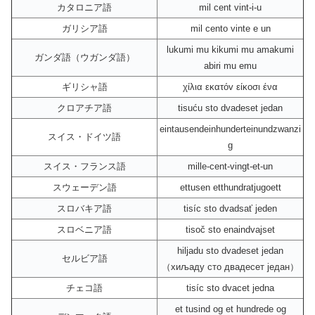
カタロニア語
mil cent vint-i-u
ガリシア語
mil cento vinte e un
lukumi mu kikumi mu amakumi
ガンダ語（ウガンダ語）
abiri mu emu
ギリシャ語
χίλια εκατόv είκοσι ένα
クロアチア語
tisuću sto dvadeset jedan
eintausendeinhunderteinundzwanzi
スイス・ドイツ語
g
スイス・フランス語
mille-cent-vingt-et-un
スウェーデン語
ettusen etthundratjugoett
スロバキア語
tisíc sto dvadsať jeden
スロベニア語
tisoč sto enaindvajset
hiljadu sto dvadeset jedan
セルビア語
（хиљаду сто двадесет један）
チェコ語
tisíc sto dvacet jedna
et tusind og et hundrede og