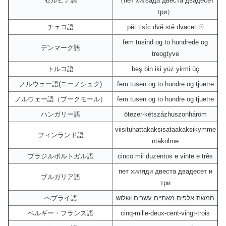
セルビア語
（пет хиљада двеста двадесет
три）
チェコ語
pět tisíc dvě stě dvacet tři
fem tusind og to hundrede og
デンマーク語
treogtyve
トルコ語
beş bin iki yüz yirmi üç
ノルウェー語(ニーノシュク)
fem tusen og to hundre og tjuetre
ノルウェー語（ブークモール）
fem tusen og to hundre og tjuetre
ハンガリー語
ötezer-kétszázhuszonhárom
viisituhattakaksisataakaksikymme
フィンランド語
ntäkolme
ブラジルポルトガル語
cinco mil duzentos e vinte e três
пет хиляди двеста двадесет и
ブルガリア語
три
ヘブライ語
חמשת אלפים מאתיים עשרים ושלוש
ベルギー・フランス語
cinq-mille-deux-cent-vingt-trois