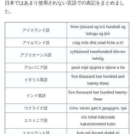
日本ではあまり使用されない言語での表記をまとめまし
た。
fimm þúsund og tvö hundrað og
アイスランド語
tuttugu og þrír
アイルランド語
cúig míle dhá céad fiche a trí
vyfduisend tweehonderd drie-en-
アフリカーンス語
twintig
アルバニア語
pesë mijë dyqind e njëzet e tre
five thousand two hundred and
イギリス英語
twenty-three
five thousand two hundred twenty-
インド英語
three
ウクライナ語
пʼять тисяч двісті двадцять три
viis tuhat kakssada
エストニア語
kakskümmend kolm
エスペラント語
kvin mil ducent dudek tri