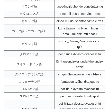
オランダ語
tweeënvijftighonderddrieëntwintig
カタロニア語
cinc mil dos-cents vint-i-tres
ガリシア語
cinco mil douscentos vinte e tres
nkumi ttaano mu bikumi bibiri mu
ガンダ語（ウガンダ語）
amakumi abiri mu ssatu
πέντε χιλιάδες διακόσια είκοσι
ギリシャ語
τρία
クロアチア語
pet tisuća dvjesto dvadeset tri
fünftausendzweihundertdreiundzw
スイス・ドイツ語
anzig
スイス・フランス語
cinq-mille-deux-cent-vingt-trois
スウェーデン語
femtusen tvåhundratjugotre
スロバキア語
päť tisíc dvasto dvadsať tri
スロベニア語
pet tisoč dvesto triindvajset
pet hiljada dvesta dvadeset tri