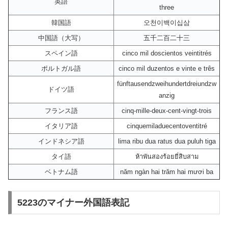
英語
three
韓国語
오천이백이십삼
中国語（大写）
五千二百二十三
スペイン語
cinco mil doscientos veintitrés
ポルトガル語
cinco mil duzentos e vinte e três
fünftausendzweihundertdreiundzw
ドイツ語
anzig
フランス語
cinq-mille-deux-cent-vingt-trois
イタリア語
cinquemiladuecentoventitré
インドネシア語
lima ribu dua ratus dua puluh tiga
タイ語
ห้าพันสองร้อยยี่สิบสาม
ベトナム語
năm ngàn hai trăm hai mươi ba
5223のマイナー外国語表記