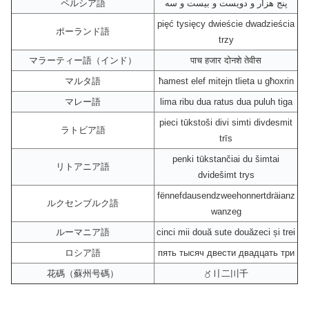
ペルシア語
پنج هزار و دویست و بیست و سه
pięć tysięcy dwieście dwadzieścia
ポーランド語
trzy
マラーティー語（インド）
पाच हजार दोनशे तेवीस
マルタ語
ħamest elef mitejn tlieta u għoxrin
マレー語
lima ribu dua ratus dua puluh tiga
pieci tūkstoši divi simti divdesmit
ラトビア語
trīs
penki tūkstančiai du šimtai
リトアニア語
dvidešimt trys
fënnefdausendzweehonnertdräianz
ルクセンブルク語
wanzeg
ルーマニア語
cinci mii două sute douăzeci și trei
ロシア語
пять тысяч двести двадцать три
花碼（蘇州号碼）
〥〢二〣千