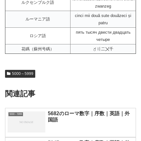
ルクセンブルク語
zwanzeg
cinci mii două sute douăzeci și
ルーマニア語
patru
пять тысяч двести двадцать
ロシア語
четыре
花碼（蘇州号碼）
〥〢二〤千
5000～5999
関連記事
5682のローマ数字｜序数｜英語｜外
5000～5999
国語