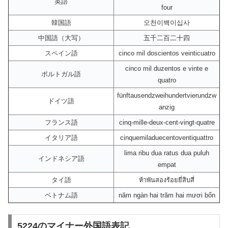
英語
four
韓国語
오천이백이십사
中国語（大写）
五千二百二十四
スペイン語
cinco mil doscientos veinticuatro
cinco mil duzentos e vinte e
ポルトガル語
quatro
fünftausendzweihundertvierundzw
ドイツ語
anzig
フランス語
cinq-mille-deux-cent-vingt-quatre
イタリア語
cinquemiladuecentoventiquattro
lima ribu dua ratus dua puluh
インドネシア語
empat
タイ語
ห้าพันสองร้อยยี่สิบสี่
ベトナム語
năm ngàn hai trăm hai mươi bốn
5224のマイナー外国語表記