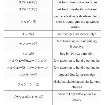
スロバキア語
päť tisíc dvasto dvadsať štyri
スロベニア語
pet tisoč dvesto štiriindvajset
pet hiljada dvesta dvadeset četiri
セルビア語
（пет хиљада двеста двадесет
четири）
チェコ語
pět tisíc dvě stě dvacet čtyři
fem tusind og to hundrede og
デンマーク語
fireogtyve
トルコ語
beş bin iki yüz yirmi dört
ノルウェー語(ニーノシュク)
fem tusen og to hundre og tjuefire
ノルウェー語（ブークモール）
fem tusen og to hundre og tjuefire
ハンガリー語
ötezer-kétszázhuszonnégy
viisituhattakaksisataakaksikymme
フィンランド語
ntäneljä
cinco mil duzentos e vinte e
ブラジルポルトガル語
quatro