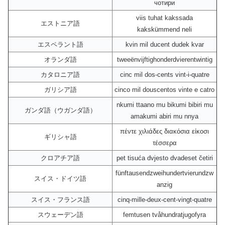
чотири
viis tuhat kakssada
エストニア語
kakskümmend neli
エスペラント語
kvin mil ducent dudek kvar
オランダ語
tweeënvijftighonderdvierentwintig
カタロニア語
cinc mil dos-cents vint-i-quatre
ガリシア語
cinco mil douscentos vinte e catro
nkumi ttaano mu bikumi bibiri mu
ガンダ語（ウガンダ語）
amakumi abiri mu nnya
πέντε χιλιάδες διακόσια είκοσι
ギリシャ語
τέσσερα
クロアチア語
pet tisuća dvjesto dvadeset četiri
fünftausendzweihundertvierundzw
スイス・ドイツ語
anzig
スイス・フランス語
cinq-mille-deux-cent-vingt-quatre
スウェーデン語
femtusen tvåhundratjugofyra