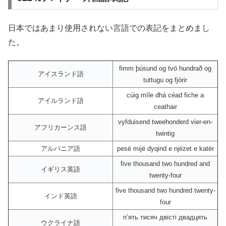
日本ではあまり使用されない言語での表記をまとめまし
た。
fimm þúsund og tvö hundrað og
アイスランド語
tuttugu og fjórir
cúig míle dhá céad fiche a
アイルランド語
ceathair
vyfduisend tweehonderd vier-en-
アフリカーンス語
twintig
アルバニア語
pesë mijë dyqind e njëzet e katër
five thousand two hundred and
イギリス英語
twenty-four
five thousand two hundred twenty-
インド英語
four
пʼять тисяч двісті двадцять
ウクライナ語