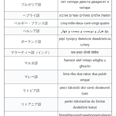
пет хиляди двеста двадесет и
ブルガリア語
четири
ヘブライ語
חמשת אלפים מאתיים עשרים וארבע
ベルギー・フランス語
cinq-mille-deux-cent-vingt-quatre
ペルシア語
پنج هزار و دویست و بیست و چهار
pięć tysięcy dwieście dwadzieścia
ポーランド語
cztery
マラーティー語（インド）
पाच हजार दोनशे चोवीस
ħamest elef mitejn erbgħa u
マルタ語
għoxrin
lima ribu dua ratus dua puluh
マレー語
empat
pieci tūkstoši divi simti divdesmit
ラトビア語
četri
penki tūkstančiai du šimtai
リトアニア語
dvidešimt keturi
fënnefdausendzweehonnertvéieran