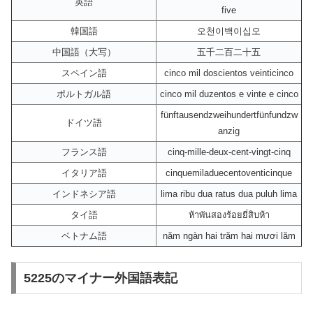
英語
five
韓国語
오천이백이십오
中国語（大写）
五千二百二十五
スペイン語
cinco mil doscientos veinticinco
ポルトガル語
cinco mil duzentos e vinte e cinco
fünftausendzweihundertfünfundzw
ドイツ語
anzig
フランス語
cinq-mille-deux-cent-vingt-cinq
イタリア語
cinquemiladuecentoventicinque
インドネシア語
lima ribu dua ratus dua puluh lima
タイ語
ห้าพันสองร้อยยี่สิบห้า
ベトナム語
năm ngàn hai trăm hai mươi lăm
5225のマイナー外国語表記