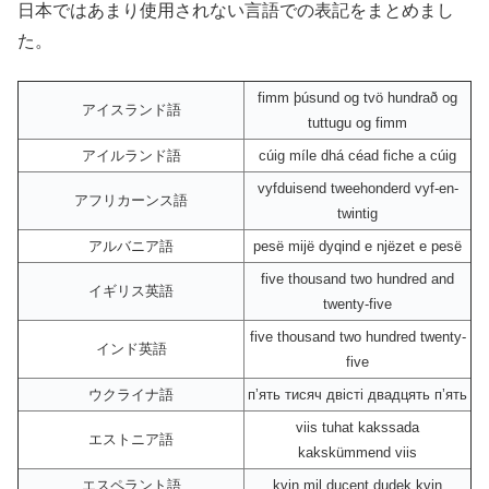
日本ではあまり使用されない言語での表記をまとめまし
た。
fimm þúsund og tvö hundrað og
アイスランド語
tuttugu og fimm
アイルランド語
cúig míle dhá céad fiche a cúig
vyfduisend tweehonderd vyf-en-
アフリカーンス語
twintig
アルバニア語
pesë mijë dyqind e njëzet e pesë
five thousand two hundred and
イギリス英語
twenty-five
five thousand two hundred twenty-
インド英語
five
ウクライナ語
пʼять тисяч двісті двадцять пʼять
viis tuhat kakssada
エストニア語
kakskümmend viis
エスペラント語
kvin mil ducent dudek kvin