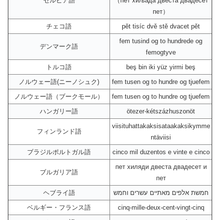
セルビア語
（пет хиљада двеста двадесет
пет）
チェコ語
pět tisíc dvě stě dvacet pět
fem tusind og to hundrede og
デンマーク語
femogtyve
トルコ語
beş bin iki yüz yirmi beş
ノルウェー語(ニーノシュク)
fem tusen og to hundre og tjuefem
ノルウェー語（ブークモール）
fem tusen og to hundre og tjuefem
ハンガリー語
ötezer-kétszázhuszonöt
viisituhattakaksisataakaksikymme
フィンランド語
ntäviisi
ブラジルポルトガル語
cinco mil duzentos e vinte e cinco
пет хиляди двеста двадесет и
ブルガリア語
пет
ヘブライ語
חמשת אלפים מאתיים עשרים וחמש
ベルギー・フランス語
cinq-mille-deux-cent-vingt-cinq