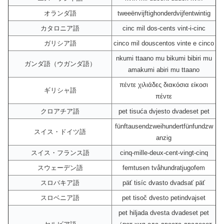
オランダ語
tweeënvijftighonderdvijfentwintig
カタロニア語
cinc mil dos-cents vint-i-cinc
ガリシア語
cinco mil douscentos vinte e cinco
nkumi ttaano mu bikumi bibiri mu
ガンダ語（ウガンダ語）
amakumi abiri mu ttaano
πέντε χιλιάδες διακόσια είκοσι
ギリシャ語
πέντε
クロアチア語
pet tisuća dvjesto dvadeset pet
fünftausendzweihundertfünfundzw
スイス・ドイツ語
anzig
スイス・フランス語
cinq-mille-deux-cent-vingt-cinq
スウェーデン語
femtusen tvåhundratjugofem
スロバキア語
päť tisíc dvasto dvadsať päť
スロベニア語
pet tisoč dvesto petindvajset
pet hiljada dvesta dvadeset pet