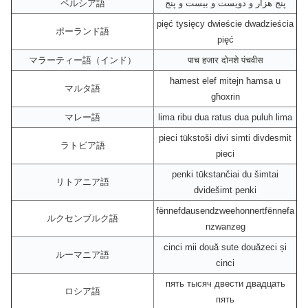
ペルシア語
پنج هزار و دویست و بیست و پنج
pięć tysięcy dwieście dwadzieścia
ポーランド語
pięć
マラーティー語（インド）
पाच हजार दोनशे पंचवीस
ħamest elef mitejn ħamsa u
マルタ語
għoxrin
マレー語
lima ribu dua ratus dua puluh lima
pieci tūkstoši divi simti divdesmit
ラトビア語
pieci
penki tūkstančiai du šimtai
リトアニア語
dvidešimt penki
fënnefdausendzweehonnertfënnefa
ルクセンブルク語
nzwanzeg
cinci mii două sute douăzeci și
ルーマニア語
cinci
пять тысяч двести двадцать
ロシア語
пять