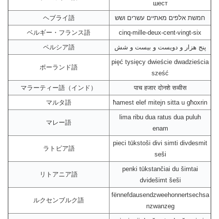
шест
ヘブライ語
חמשת אלפים מאתיים עשרים ושש
ベルギー・フランス語
cinq-mille-deux-cent-vingt-six
ペルシア語
پنج هزار و دویست و بیست و شش
pięć tysięcy dwieście dwadzieścia
ポーランド語
sześć
マラーティー語（インド）
पाच हजार दोनशे सव्वीस
マルタ語
ħamest elef mitejn sitta u għoxrin
lima ribu dua ratus dua puluh
マレー語
enam
pieci tūkstoši divi simti divdesmit
ラトビア語
seši
penki tūkstančiai du šimtai
リトアニア語
dvidešimt šeši
fënnefdausendzweehonnertsechsa
ルクセンブルク語
nzwanzeg