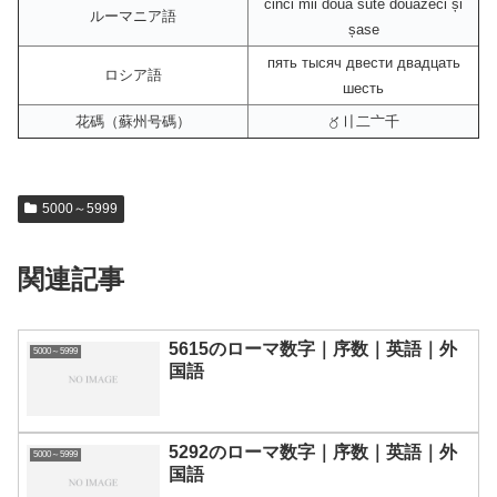
cinci mii două sute douăzeci și
ルーマニア語
șase
пять тысяч двести двадцать
ロシア語
шесть
花碼（蘇州号碼）
〥〢二〦千
5000～5999
関連記事
5615のローマ数字｜序数｜英語｜外
5000～5999
国語
5292のローマ数字｜序数｜英語｜外
5000～5999
国語