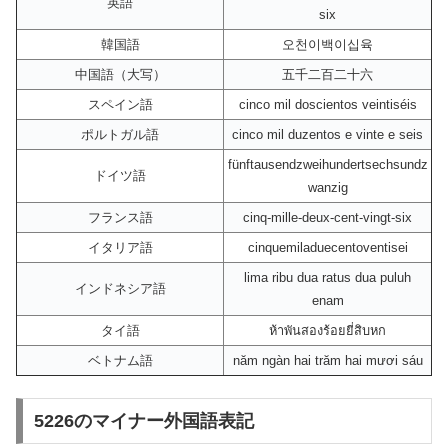
英語
six
韓国語
오천이백이십육
中国語（大写）
五千二百二十六
スペイン語
cinco mil doscientos veintiséis
ポルトガル語
cinco mil duzentos e vinte e seis
fünftausendzweihundertsechsundz
ドイツ語
wanzig
フランス語
cinq-mille-deux-cent-vingt-six
イタリア語
cinquemiladuecentoventisei
lima ribu dua ratus dua puluh
インドネシア語
enam
タイ語
ห้าพันสองร้อยยี่สิบหก
ベトナム語
năm ngàn hai trăm hai mươi sáu
5226のマイナー外国語表記