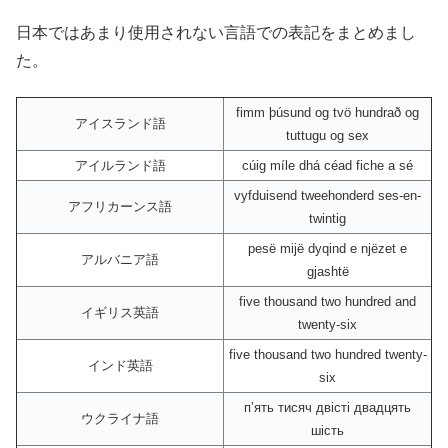
日本ではあまり使用されない言語での表記をまとめまし
た。
fimm þúsund og tvö hundrað og
アイスランド語
tuttugu og sex
アイルランド語
cúig míle dhá céad fiche a sé
vyfduisend tweehonderd ses-en-
アフリカーンス語
twintig
pesë mijë dyqind e njëzet e
アルバニア語
gjashtë
five thousand two hundred and
イギリス英語
twenty-six
five thousand two hundred twenty-
インド英語
six
пʼять тисяч двісті двадцять
ウクライナ語
шість