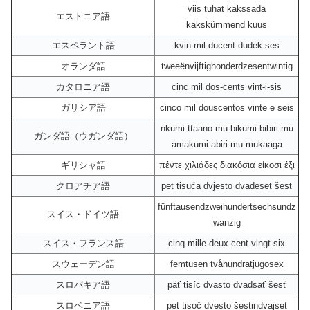
viis tuhat kakssada
エストニア語
kakskümmend kuus
エスペラント語
kvin mil ducent dudek ses
オランダ語
tweeënvijftighonderdzesentwintig
カタロニア語
cinc mil dos-cents vint-i-sis
ガリシア語
cinco mil douscentos vinte e seis
nkumi ttaano mu bikumi bibiri mu
ガンダ語（ウガンダ語）
amakumi abiri mu mukaaga
ギリシャ語
πέντε χιλιάδες διακόσια είκοσι έξι
クロアチア語
pet tisuća dvjesto dvadeset šest
fünftausendzweihundertsechsundz
スイス・ドイツ語
wanzig
スイス・フランス語
cinq-mille-deux-cent-vingt-six
スウェーデン語
femtusen tvåhundratjugosex
スロバキア語
päť tisíc dvasto dvadsať šesť
スロベニア語
pet tisoč dvesto šestindvajset