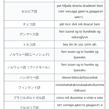
pet hiljada dvesta dvadeset šest
セルビア語
（пет хиљада двеста двадесет
шест）
チェコ語
pět tisíc dvě stě dvacet šest
fem tusind og to hundrede og
デンマーク語
seksogtyve
トルコ語
beş bin iki yüz yirmi altı
fem tusen og to hundre og
ノルウェー語(ニーノシュク)
tjueseks
fem tusen og to hundre og
ノルウェー語（ブークモール）
tjueseks
ハンガリー語
ötezer-kétszázhuszonhat
viisituhattakaksisataakaksikymme
フィンランド語
ntäkuusi
ブラジルポルトガル語
cinco mil duzentos e vinte e seis
пет хиляди двеста двадесет и
ブルガリア語