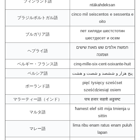
フィンランド語
ntäkahdeksan
cinco mil seiscentos e sessenta e
ブラジルポルトガル語
oito
пет хиляди шестстотин
ブルガリア語
шестдесет и осем
חמשת אלפים שש מאות שישים
ヘブライ語
ושמונה
ベルギー・フランス語
cinq-mille-six-cent-soixante-huit
ペルシア語
پنج هزار و ششصد و شصت و هشت
pięć tysięcy sześćset
ポーランド語
sześćdziesiąt osiem
マラーティー語（インド）
पाच हजार सहाशे अडुसष्ट
ħamest elef sitt mija tmienja u
マルタ語
sittin
lima ribu enam ratus enam puluh
マレー語
lapan