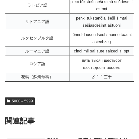
pieci tūkstoši seši simti sešdesmit
ラトビア語
astoņi
penki tūkstančiai šeši šimtai
リトアニア語
šešiasdešimt aštuoni
fënnefdausendsechshonnertaacht
ルクセンブルク語
asiechzeg
ルーマニア語
cinci mii șai sute șaizeci și opt
пять тысяч шестьсот
ロシア語
шестьдесят восемь
花碼（蘇州号碼）
〥〦〦〨千
5000～5999
関連記事