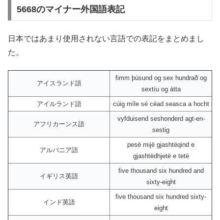
5668のマイナー外国語表記
日本ではあまり使用されない言語での表記をまとめまし
た。
fimm þúsund og sex hundrað og
アイスランド語
sextíu og átta
アイルランド語
cúig míle sé céad seasca a hocht
vyfduisend seshonderd agt-en-
アフリカーンス語
sestig
pesë mijë gjashtëqind e
アルバニア語
gjashtëdhjetë e tetë
five thousand six hundred and
イギリス英語
sixty-eight
five thousand six hundred sixty-
インド英語
eight