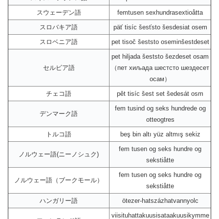
スウェーデン語
femtusen sexhundrasextioåtta
スロバキア語
päť tisíc šesťsto šesdesiat osem
スロベニア語
pet tisoč šeststo oseminšestdeset
pet hiljada šeststo šezdeset osam
セルビア語
（пет хиљада шестсто шездесет
осам）
チェコ語
pět tisíc šest set šedesát osm
fem tusind og seks hundrede og
デンマーク語
otteogtres
トルコ語
beş bin altı yüz altmış sekiz
fem tusen og seks hundre og
ノルウェー語(ニーノシュク)
sekstiåtte
fem tusen og seks hundre og
ノルウェー語（ブークモール）
sekstiåtte
ハンガリー語
ötezer-hatszázhatvannyolc
viisituhattakuusisataakuusikymme