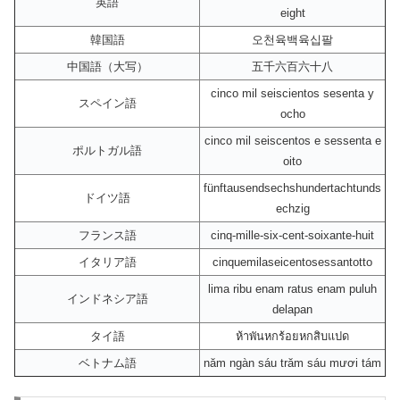
英語
eight
韓国語
오천육백육십팔
中国語（大写）
五千六百六十八
cinco mil seiscientos sesenta y
スペイン語
ocho
cinco mil seiscentos e sessenta e
ポルトガル語
oito
fünftausendsechshundertachtunds
ドイツ語
echzig
フランス語
cinq-mille-six-cent-soixante-huit
イタリア語
cinquemilaseicentosessantotto
lima ribu enam ratus enam puluh
インドネシア語
delapan
タイ語
ห้าพันหกร้อยหกสิบแปด
ベトナム語
năm ngàn sáu trăm sáu mươi tám