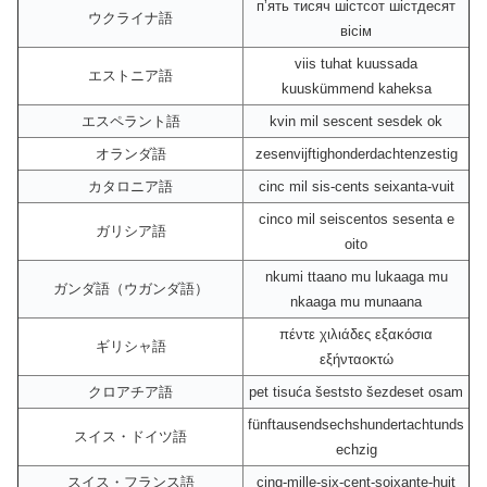
пʼять тисяч шістсот шістдесят
ウクライナ語
вісім
viis tuhat kuussada
エストニア語
kuuskümmend kaheksa
エスペラント語
kvin mil sescent sesdek ok
オランダ語
zesenvijftighonderdachtenzestig
カタロニア語
cinc mil sis-cents seixanta-vuit
cinco mil seiscentos sesenta e
ガリシア語
oito
nkumi ttaano mu lukaaga mu
ガンダ語（ウガンダ語）
nkaaga mu munaana
πέντε χιλιάδες εξακόσια
ギリシャ語
εξήνταοκτώ
クロアチア語
pet tisuća šeststo šezdeset osam
fünftausendsechshundertachtunds
スイス・ドイツ語
echzig
スイス・フランス語
cinq-mille-six-cent-soixante-huit